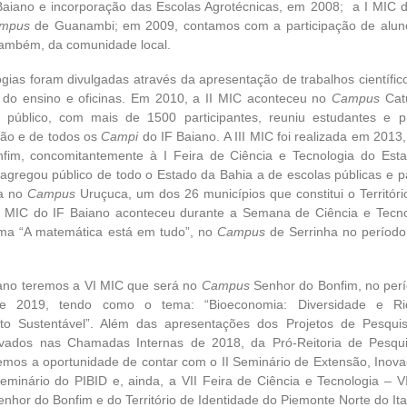
Baiano e incorporação das Escolas Agrotécnicas, em 2008; a I MIC d
mpus
de Guanambi; em 2009, contamos com a participação de aluno
, também, da comunidade local.
oram divulgadas através da apresentação de trabalhos científicos
 do ensino e oficinas. Em 2010, a II MIC aconteceu no
Campus
Catu
e público, com mais de 1500 participantes, reuniu estudantes e p
ião e de todos os
Campi
do IF Baiano. A III MIC foi realizada em 2013
fim, concomitantemente à I Feira de Ciência e Tecnologia do Esta
gregou público de todo o Estado da Bahia a de escolas públicas e par
da no
Campus
Uruçuca, um dos 26 municípios que constitui o Territóri
 V MIC do IF Baiano aconteceu durante a Semana de Ciência e Tecn
ma “A matemática está em tudo”, no
Campus
de Serrinha no período
remos a VI MIC que será no
Campus
Senhor do Bonfim, no perí
e 2019, tendo como o tema: “Bioeconomia: Diversidade e R
to Sustentável”. Além das apresentações dos Projetos de Pesquis
rovados nas Chamadas Internas de 2018, da Pró-Reitoria de Pesqu
mos a oportunidade de contar com o II Seminário de Extensão, Inova
Seminário do PIBID e, ainda, a VII Feira de Ciência e Tecnologia – 
nhor do Bonfim e do Território de Identidade do Piemonte Norte do Ita