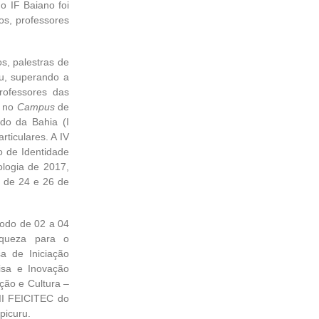
o IF Baiano foi
s, professores
, palestras de
, superando a
rofessores das
, no
Campus
de
do da Bahia (I
ticulares. A IV
o de Identidade
ologia de 2017,
 de 24 e 26 de
odo de 02 a 04
iqueza para o
a de Iniciação
isa e Inovação
ção e Cultura –
VII FEICITEC do
picuru.