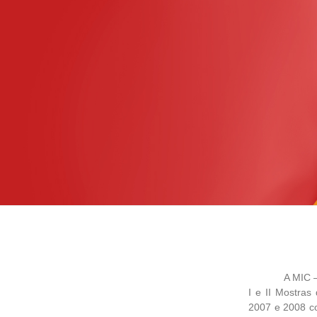
A MIC – Mostr
I e II Mostras
2007 e 2008 c