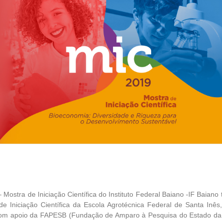
a de Iniciação Científica do Instituto Federal Baiano -IF Baiano 
 de Iniciação Científica da Escola Agrotécnica Federal de Santa Inês
om apoio da FAPESB (Fundação de Amparo à Pesquisa do Estado da 