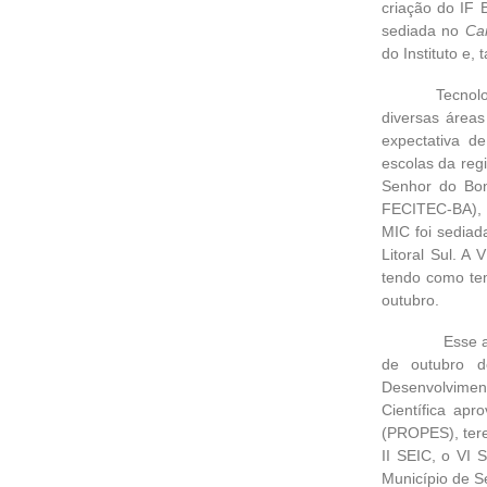
criação do IF 
sediada no
Ca
do Instituto e
Tecnologias f
diversas áreas
expectativa d
escolas da reg
Senhor do Bon
FECITEC-BA), a
MIC foi sedia
Litoral Sul. A
tendo como te
outubro.
Esse ano te
de outubro d
Desenvolvimen
Científica ap
(PROPES), tere
II SEIC, o VI 
Município de Se