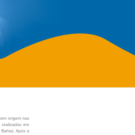
tem origem nas
, realizadas em
Bahia). Após a